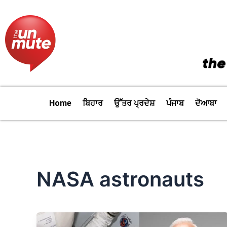
Skip
to
content
Home
ਬਿਹਾਰ
ਉੱਤਰ ਪ੍ਰਦੇਸ਼
ਪੰਜਾਬ
ਦੋਆਬਾ
NASA astronauts