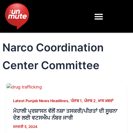
Skip
to
content
Narco Coordination
Center Committee
,
,
,
Latest Punjab News Headlines
ਪੰਜਾਬ 1
ਪੰਜਾਬ 2
ਖ਼ਾਸ ਖ਼ਬਰਾਂ
ਮੋਹਾਲੀ ਪ੍ਰਸ਼ਾਸਨ ਵੱਲੋਂ ਨਸ਼ਾ ਤਸਕਰੀ/ਪੀੜਤਾਂ ਦੀ ਸੂਚਨਾ
ਦੇਣ ਲਈ ਵਟਸਐਪ ਨੰਬਰ ਜਾਰੀ
ਜਨਵਰੀ 5, 2024