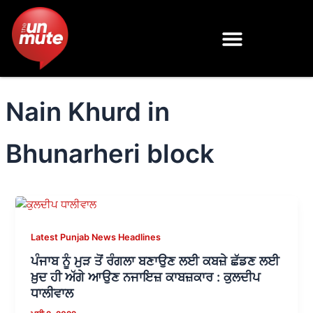
Skip
to
content
Nain Khurd in
Bhunarheri block
Latest Punjab News Headlines
ਪੰਜਾਬ ਨੂੰ ਮੁੜ ਤੋਂ ਰੰਗਲਾ ਬਣਾਉਣ ਲਈ ਕਬਜ਼ੇ ਛੱਡਣ ਲਈ
ਖ਼ੁਦ ਹੀ ਅੱਗੇ ਆਉਣ ਨਜਾਇਜ਼ ਕਾਬਜ਼ਕਾਰ : ਕੁਲਦੀਪ
ਧਾਲੀਵਾਲ