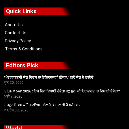
e
w
t
t
b
i
u
a
o
t
b
g
Quick Links
o
t
e
r
k
e
a
r
m
About Us
Contact Us
Privacy Policy
Terms & Conditions
Editors Pick
ਅੰਤਰਰਾਸ਼ਟਰੀ ਯੋਗ ਦਿਵਸ ਦਾ ਇਤਿਹਾਸਕ ਪਿਛੋਕੜ, ਪੜ੍ਹੋ ਯੋਗ ਦੇ ਫ਼ਾਇਦੇ
ਜੂਨ 20, 2026
Blue Moon 2026 : ਇਸ ਦਿਨ ਦਿਖਾਈ ਦੇਵੇਗਾ ਬਲੂ ਮੂਨ, ਕੀ ਇਹ ਭਾਰਤ ‘ਚ ਦਿਖਾਈ ਦੇਵੇਗਾ?
ਮਈ 7, 2026
ਮਜ਼ਦੂਰ ਦਿਵਸ ਕਦੋਂ ਮਨਾਇਆ ਜਾਂਦਾ ਹੈ, ਇਸਦਾ ਕੀ ਹੈ ਮਹੱਤਵ ?
ਅਪ੍ਰੈਲ 30, 2026
World