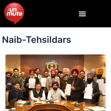
Skip
to
content
Naib-Tehsildars