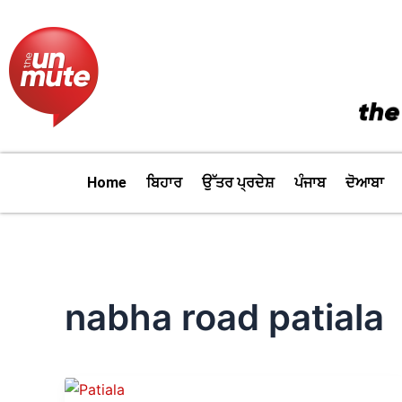
Skip
to
content
Home
ਬਿਹਾਰ
ਉੱਤਰ ਪ੍ਰਦੇਸ਼
ਪੰਜਾਬ
ਦੋਆਬਾ
nabha road patiala