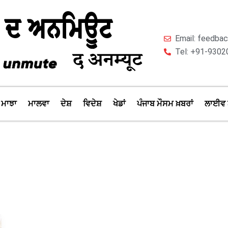
Email: feedb
Tel: +91-9302
ਮਾਝਾ
ਮਾਲਵਾ
ਦੇਸ਼
ਵਿਦੇਸ਼
ਖੇਡਾਂ
ਪੰਜਾਬ ਮੌਸਮ ਖ਼ਬਰਾਂ
ਲਾਈਵ 