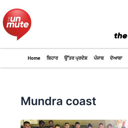
Skip
to
content
Home
ਬਿਹਾਰ
ਉੱਤਰ ਪ੍ਰਦੇਸ਼
ਪੰਜਾਬ
ਦੋਆਬਾ
Mundra coast