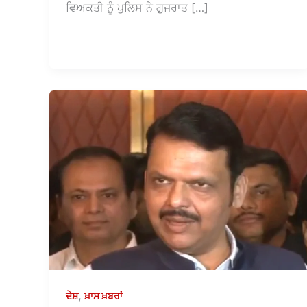
ਵਿਅਕਤੀ ਨੂੰ ਪੁਲਿਸ ਨੇ ਗੁਜਰਾਤ […]
,
ਦੇਸ਼
ਖ਼ਾਸ ਖ਼ਬਰਾਂ