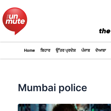
Skip
to
content
Home
ਬਿਹਾਰ
ਉੱਤਰ ਪ੍ਰਦੇਸ਼
ਪੰਜਾਬ
ਦੋਆਬਾ
Mumbai police