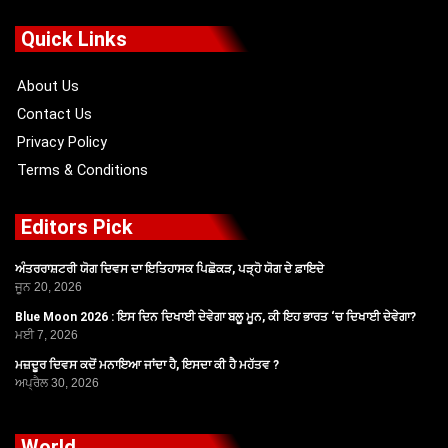
e
w
t
t
b
i
u
a
o
t
b
g
Quick Links
o
t
e
r
k
e
a
r
m
About Us
Contact Us
Privacy Policy
Terms & Conditions
Editors Pick
ਅੰਤਰਰਾਸ਼ਟਰੀ ਯੋਗ ਦਿਵਸ ਦਾ ਇਤਿਹਾਸਕ ਪਿਛੋਕੜ, ਪੜ੍ਹੋ ਯੋਗ ਦੇ ਫ਼ਾਇਦੇ
ਜੂਨ 20, 2026
Blue Moon 2026 : ਇਸ ਦਿਨ ਦਿਖਾਈ ਦੇਵੇਗਾ ਬਲੂ ਮੂਨ, ਕੀ ਇਹ ਭਾਰਤ ‘ਚ ਦਿਖਾਈ ਦੇਵੇਗਾ?
ਮਈ 7, 2026
ਮਜ਼ਦੂਰ ਦਿਵਸ ਕਦੋਂ ਮਨਾਇਆ ਜਾਂਦਾ ਹੈ, ਇਸਦਾ ਕੀ ਹੈ ਮਹੱਤਵ ?
ਅਪ੍ਰੈਲ 30, 2026
World