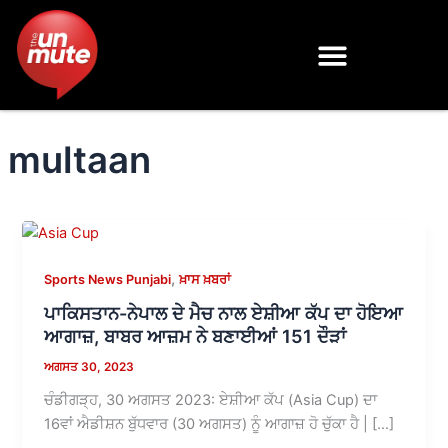
Skip
to
content
multaan
,
Sports News Punjabi
ਖ਼ਾਸ ਖ਼ਬਰਾਂ
ਪਾਕਿਸਤਾਨ-ਨੇਪਾਲ ਦੇ ਮੈਚ ਨਾਲ ਏਸ਼ੀਆ ਕੱਪ ਦਾ ਹੋਇਆ
ਆਗਾਜ਼, ਬਾਬਰ ਆਜ਼ਮ ਨੇ ਬਣਾਈਆਂ 151 ਦੌੜਾਂ
ਅਗਸਤ 30, 2023
ਚੰਡੀਗੜ੍ਹ, 30 ਅਗਸਤ 2023: ਏਸ਼ੀਆ ਕੱਪ (Asia Cup) ਦਾ
16ਵਾਂ ਐਡੀਸ਼ਨ ਬੁੱਧਵਾਰ (30 ਅਗਸਤ) ਨੂੰ ਆਗਾਜ਼ ਹੋ ਚੁੱਕਾ ਹੈ | […]