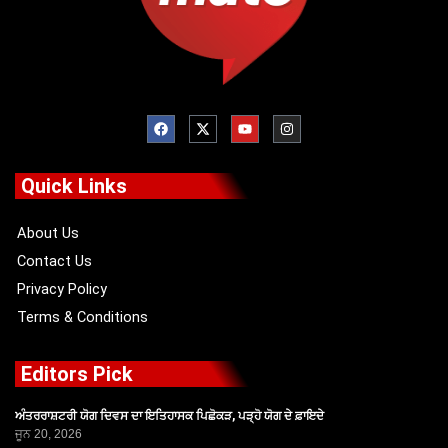
F
X
Y
I
a
-
o
n
c
t
u
s
e
w
t
t
b
i
u
a
o
t
b
g
Quick Links
o
t
e
r
k
e
a
r
m
About Us
Contact Us
Privacy Policy
Terms & Conditions
Editors Pick
ਅੰਤਰਰਾਸ਼ਟਰੀ ਯੋਗ ਦਿਵਸ ਦਾ ਇਤਿਹਾਸਕ ਪਿਛੋਕੜ, ਪੜ੍ਹੋ ਯੋਗ ਦੇ ਫ਼ਾਇਦੇ
ਜੂਨ 20, 2026