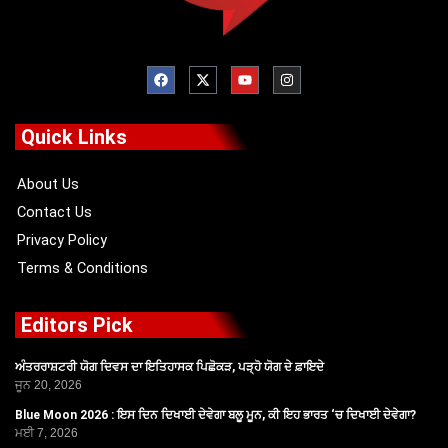
F
X
Y
I
a
-
o
n
c
t
u
s
e
w
t
t
b
i
u
a
o
t
b
g
Quick Links
o
t
e
r
k
e
a
r
m
About Us
Contact Us
Privacy Policy
Terms & Conditions
Editors Pick
ਅੰਤਰਰਾਸ਼ਟਰੀ ਯੋਗ ਦਿਵਸ ਦਾ ਇਤਿਹਾਸਕ ਪਿਛੋਕੜ, ਪੜ੍ਹੋ ਯੋਗ ਦੇ ਫ਼ਾਇਦੇ
ਜੂਨ 20, 2026
Blue Moon 2026 : ਇਸ ਦਿਨ ਦਿਖਾਈ ਦੇਵੇਗਾ ਬਲੂ ਮੂਨ, ਕੀ ਇਹ ਭਾਰਤ ‘ਚ ਦਿਖਾਈ ਦੇਵੇਗਾ?
ਮਈ 7, 2026