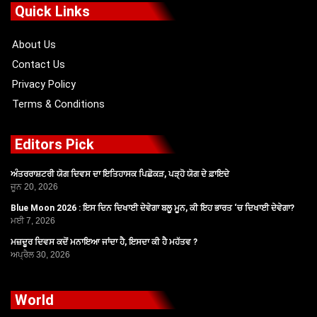
o
t
b
g
Quick Links
o
t
e
r
k
e
a
r
m
About Us
Contact Us
Privacy Policy
Terms & Conditions
Editors Pick
ਅੰਤਰਰਾਸ਼ਟਰੀ ਯੋਗ ਦਿਵਸ ਦਾ ਇਤਿਹਾਸਕ ਪਿਛੋਕੜ, ਪੜ੍ਹੋ ਯੋਗ ਦੇ ਫ਼ਾਇਦੇ
ਜੂਨ 20, 2026
Blue Moon 2026 : ਇਸ ਦਿਨ ਦਿਖਾਈ ਦੇਵੇਗਾ ਬਲੂ ਮੂਨ, ਕੀ ਇਹ ਭਾਰਤ ‘ਚ ਦਿਖਾਈ ਦੇਵੇਗਾ?
ਮਈ 7, 2026
ਮਜ਼ਦੂਰ ਦਿਵਸ ਕਦੋਂ ਮਨਾਇਆ ਜਾਂਦਾ ਹੈ, ਇਸਦਾ ਕੀ ਹੈ ਮਹੱਤਵ ?
ਅਪ੍ਰੈਲ 30, 2026
World