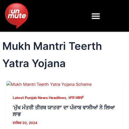
Skip
to
content
Mukh Mantri Teerth
Yatra Yojana
,
Latest Punjab News Headlines
ਖ਼ਾਸ ਖ਼ਬਰਾਂ
‘ਮੁੱਖ ਮੰਤਰੀ ਤੀਰਥ ਯਾਤਰਾ’ ਦਾ ਪੰਜਾਬ ਵਾਸੀਆਂ ਨੇ ਲਿਆ
ਲਾਭ
ਦਸੰਬਰ 30, 2024