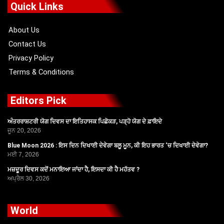
o
t
b
g
Quick Links
o
t
e
r
k
e
a
r
m
About Us
Contact Us
Privacy Policy
Terms & Conditions
Editors Pick
ਅੰਤਰਰਾਸ਼ਟਰੀ ਯੋਗ ਦਿਵਸ ਦਾ ਇਤਿਹਾਸਕ ਪਿਛੋਕੜ, ਪੜ੍ਹੋ ਯੋਗ ਦੇ ਫ਼ਾਇਦੇ
ਜੂਨ 20, 2026
Blue Moon 2026 : ਇਸ ਦਿਨ ਦਿਖਾਈ ਦੇਵੇਗਾ ਬਲੂ ਮੂਨ, ਕੀ ਇਹ ਭਾਰਤ ‘ਚ ਦਿਖਾਈ ਦੇਵੇਗਾ?
ਮਈ 7, 2026
ਮਜ਼ਦੂਰ ਦਿਵਸ ਕਦੋਂ ਮਨਾਇਆ ਜਾਂਦਾ ਹੈ, ਇਸਦਾ ਕੀ ਹੈ ਮਹੱਤਵ ?
ਅਪ੍ਰੈਲ 30, 2026
World