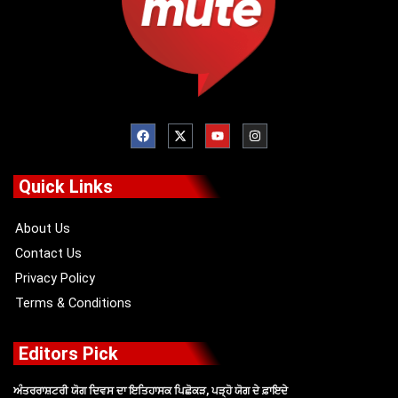
F
X
Y
I
a
-
o
n
c
t
u
s
e
w
t
t
b
i
u
a
o
t
b
g
Quick Links
o
t
e
r
k
e
a
r
m
About Us
Contact Us
Privacy Policy
Terms & Conditions
Editors Pick
ਅੰਤਰਰਾਸ਼ਟਰੀ ਯੋਗ ਦਿਵਸ ਦਾ ਇਤਿਹਾਸਕ ਪਿਛੋਕੜ, ਪੜ੍ਹੋ ਯੋਗ ਦੇ ਫ਼ਾਇਦੇ