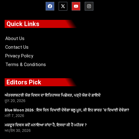
F
X
Y
I
a
-
o
n
c
t
u
s
e
w
t
t
b
i
u
a
o
t
b
g
Quick Links
o
t
e
r
k
e
a
r
m
About Us
Contact Us
Privacy Policy
Terms & Conditions
Editors Pick
ਅੰਤਰਰਾਸ਼ਟਰੀ ਯੋਗ ਦਿਵਸ ਦਾ ਇਤਿਹਾਸਕ ਪਿਛੋਕੜ, ਪੜ੍ਹੋ ਯੋਗ ਦੇ ਫ਼ਾਇਦੇ
ਜੂਨ 20, 2026
Blue Moon 2026 : ਇਸ ਦਿਨ ਦਿਖਾਈ ਦੇਵੇਗਾ ਬਲੂ ਮੂਨ, ਕੀ ਇਹ ਭਾਰਤ ‘ਚ ਦਿਖਾਈ ਦੇਵੇਗਾ?
ਮਈ 7, 2026
ਮਜ਼ਦੂਰ ਦਿਵਸ ਕਦੋਂ ਮਨਾਇਆ ਜਾਂਦਾ ਹੈ, ਇਸਦਾ ਕੀ ਹੈ ਮਹੱਤਵ ?
ਅਪ੍ਰੈਲ 30, 2026