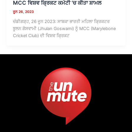
MCC ਵਿਸ਼ਵ ਕ੍ਰਿਕਟ ਕਮੇਟੀ ‘ਚ ਕੀਤਾ ਸ਼ਾਮਲ
ਜੂਨ 26, 2023
ਚੰਡੀਗੜ੍ਹ, 26 ਜੂਨ 2023: ਸਾਬਕਾ ਭਾਰਤੀ ਮਹਿਲਾ ਕ੍ਰਿਕਟਰ
ਝੂਲਨ ਗੋਸਵਾਮੀ (Jhulan Goswami) ਨੂੰ MCC (Marylebone
Cricket Club) ਦੀ ਵਿਸ਼ਵ ਕ੍ਰਿਕਟ