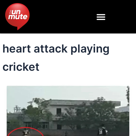
Skip
to
content
heart attack playing
cricket