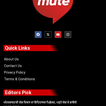
F
X
Y
I
a
-
o
n
c
t
u
s
e
w
t
t
b
i
u
a
o
t
b
g
Quick Links
o
t
e
r
k
e
a
r
m
About Us
Contact Us
Privacy Policy
Terms & Conditions
Editors Pick
ਅੰਤਰਰਾਸ਼ਟਰੀ ਯੋਗ ਦਿਵਸ ਦਾ ਇਤਿਹਾਸਕ ਪਿਛੋਕੜ, ਪੜ੍ਹੋ ਯੋਗ ਦੇ ਫ਼ਾਇਦੇ