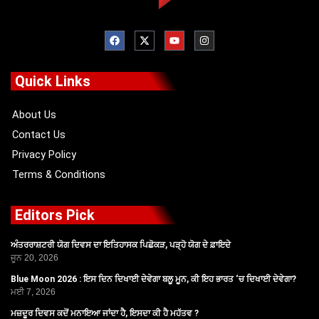
F
X
Y
I
a
-
o
n
c
t
u
s
e
w
t
t
b
i
u
a
o
t
b
g
Quick Links
o
t
e
r
k
e
a
r
m
About Us
Contact Us
Privacy Policy
Terms & Conditions
Editors Pick
ਅੰਤਰਰਾਸ਼ਟਰੀ ਯੋਗ ਦਿਵਸ ਦਾ ਇਤਿਹਾਸਕ ਪਿਛੋਕੜ, ਪੜ੍ਹੋ ਯੋਗ ਦੇ ਫ਼ਾਇਦੇ
ਜੂਨ 20, 2026
Blue Moon 2026 : ਇਸ ਦਿਨ ਦਿਖਾਈ ਦੇਵੇਗਾ ਬਲੂ ਮੂਨ, ਕੀ ਇਹ ਭਾਰਤ ‘ਚ ਦਿਖਾਈ ਦੇਵੇਗਾ?
ਮਈ 7, 2026
ਮਜ਼ਦੂਰ ਦਿਵਸ ਕਦੋਂ ਮਨਾਇਆ ਜਾਂਦਾ ਹੈ, ਇਸਦਾ ਕੀ ਹੈ ਮਹੱਤਵ ?