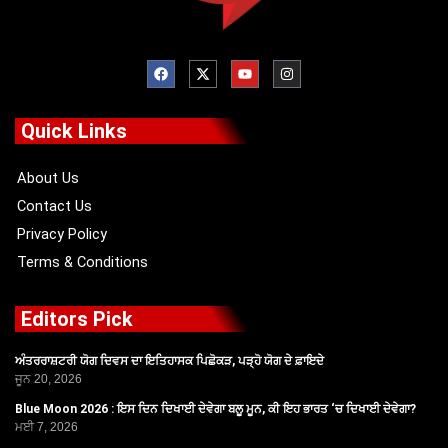
F
X
Y
I
a
-
o
n
c
t
u
s
e
w
t
t
b
i
u
a
o
t
b
g
Quick Links
o
t
e
r
k
e
a
r
m
About Us
Contact Us
Privacy Policy
Terms & Conditions
Editors Pick
ਅੰਤਰਰਾਸ਼ਟਰੀ ਯੋਗ ਦਿਵਸ ਦਾ ਇਤਿਹਾਸਕ ਪਿਛੋਕੜ, ਪੜ੍ਹੋ ਯੋਗ ਦੇ ਫ਼ਾਇਦੇ
ਜੂਨ 20, 2026
Blue Moon 2026 : ਇਸ ਦਿਨ ਦਿਖਾਈ ਦੇਵੇਗਾ ਬਲੂ ਮੂਨ, ਕੀ ਇਹ ਭਾਰਤ ‘ਚ ਦਿਖਾਈ ਦੇਵੇਗਾ?
ਮਈ 7, 2026