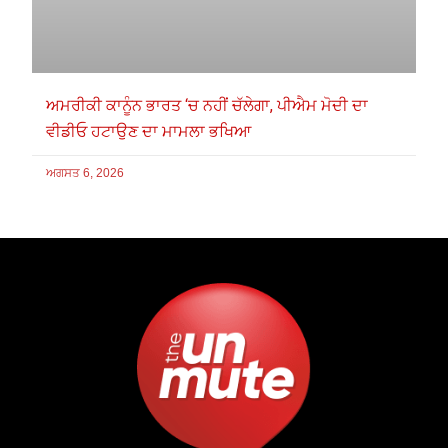
ਅਮਰੀਕੀ ਕਾਨੂੰਨ ਭਾਰਤ ‘ਚ ਨਹੀਂ ਚੱਲੇਗਾ, ਪੀਐਮ ਮੋਦੀ ਦਾ
ਵੀਡੀਓ ਹਟਾਉਣ ਦਾ ਮਾਮਲਾ ਭਖਿਆ
ਅਗਸਤ 6, 2026