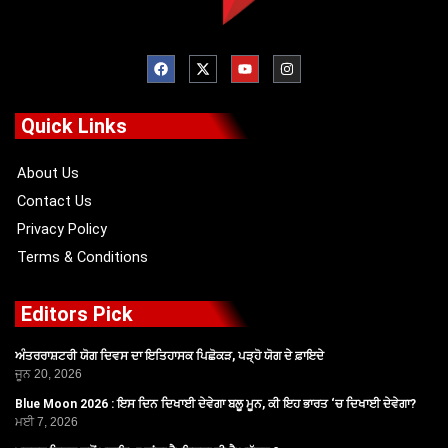
F
X
Y
I
a
-
o
n
c
t
u
s
e
w
t
t
b
i
u
a
o
t
b
g
Quick Links
o
t
e
r
k
e
a
r
m
About Us
Contact Us
Privacy Policy
Terms & Conditions
Editors Pick
ਅੰਤਰਰਾਸ਼ਟਰੀ ਯੋਗ ਦਿਵਸ ਦਾ ਇਤਿਹਾਸਕ ਪਿਛੋਕੜ, ਪੜ੍ਹੋ ਯੋਗ ਦੇ ਫ਼ਾਇਦੇ
ਜੂਨ 20, 2026
Blue Moon 2026 : ਇਸ ਦਿਨ ਦਿਖਾਈ ਦੇਵੇਗਾ ਬਲੂ ਮੂਨ, ਕੀ ਇਹ ਭਾਰਤ ‘ਚ ਦਿਖਾਈ ਦੇਵੇਗਾ?
ਮਈ 7, 2026