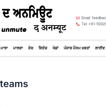
Email: feedb
Tel: +91-9302
ਮਾਝਾ
ਮਾਲਵਾ
ਦੇਸ਼
ਵਿਦੇਸ਼
ਖੇਡਾਂ
ਪੰਜਾਬ ਮੌਸਮ ਖ਼ਬਰਾਂ
ਲਾਈਵ 
 teams