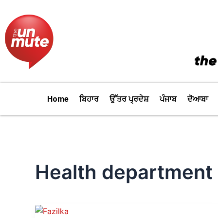
Skip
to
content
Home
ਬਿਹਾਰ
ਉੱਤਰ ਪ੍ਰਦੇਸ਼
ਪੰਜਾਬ
ਦੋਆਬਾ
Health department