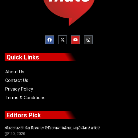
F
X
Y
I
a
-
o
n
c
t
u
s
e
w
t
t
b
i
u
a
o
t
b
g
Quick Links
o
t
e
r
k
e
a
r
m
About Us
Contact Us
Privacy Policy
Terms & Conditions
Editors Pick
ਅੰਤਰਰਾਸ਼ਟਰੀ ਯੋਗ ਦਿਵਸ ਦਾ ਇਤਿਹਾਸਕ ਪਿਛੋਕੜ, ਪੜ੍ਹੋ ਯੋਗ ਦੇ ਫ਼ਾਇਦੇ
ਜੂਨ 20, 2026