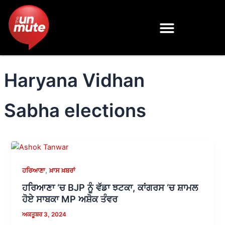
Skip
to
content
Haryana Vidhan
Sabha elections
,
ਹਰਿਆਣਾ
ਖ਼ਾਸ ਖ਼ਬਰਾਂ
ਹਰਿਆਣਾ ‘ਚ BJP ਨੂੰ ਵੱਡਾ ਝਟਕਾ, ਕਾਂਗਰਸ ‘ਚ ਸ਼ਾਮਲ
ਹੋਏ ਸਾਬਕਾ MP ਅਸ਼ੋਕ ਤੰਵਰ
ਅਕਤੂਬਰ 3, 2024