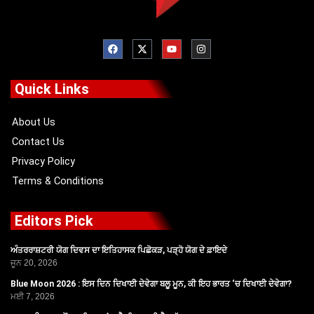
F
X
Y
I
a
-
o
n
c
t
u
s
e
w
t
t
b
i
u
a
o
t
b
g
Quick Links
o
t
e
r
k
e
a
r
m
About Us
Contact Us
Privacy Policy
Terms & Conditions
Editors Pick
ਅੰਤਰਰਾਸ਼ਟਰੀ ਯੋਗ ਦਿਵਸ ਦਾ ਇਤਿਹਾਸਕ ਪਿਛੋਕੜ, ਪੜ੍ਹੋ ਯੋਗ ਦੇ ਫ਼ਾਇਦੇ
ਜੂਨ 20, 2026
Blue Moon 2026 : ਇਸ ਦਿਨ ਦਿਖਾਈ ਦੇਵੇਗਾ ਬਲੂ ਮੂਨ, ਕੀ ਇਹ ਭਾਰਤ ‘ਚ ਦਿਖਾਈ ਦੇਵੇਗਾ?
ਮਈ 7, 2026