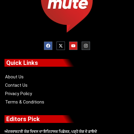
F
X
Y
I
a
-
o
n
c
t
u
s
e
w
t
t
b
i
u
a
o
t
b
g
Quick Links
o
t
e
r
k
e
a
r
m
About Us
Contact Us
Privacy Policy
Terms & Conditions
Editors Pick
ਅੰਤਰਰਾਸ਼ਟਰੀ ਯੋਗ ਦਿਵਸ ਦਾ ਇਤਿਹਾਸਕ ਪਿਛੋਕੜ, ਪੜ੍ਹੋ ਯੋਗ ਦੇ ਫ਼ਾਇਦੇ