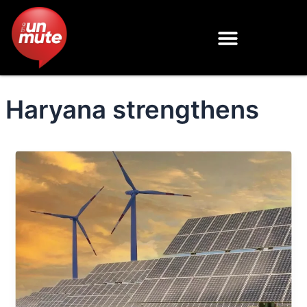
Skip
to
content
Haryana strengthens