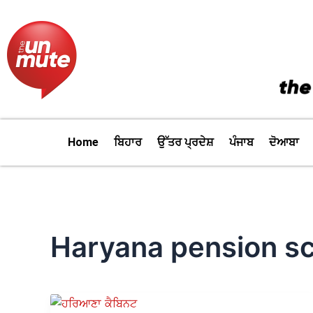
Skip
to
content
Home
ਬਿਹਾਰ
ਉੱਤਰ ਪ੍ਰਦੇਸ਼
ਪੰਜਾਬ
ਦੋਆਬਾ
Haryana pension 