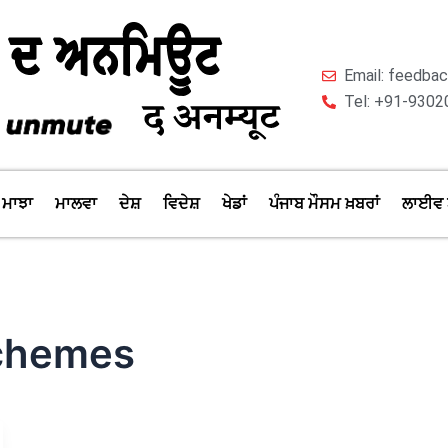
Email: feedb
Tel: +91-9302
ਮਾਝਾ
ਮਾਲਵਾ
ਦੇਸ਼
ਵਿਦੇਸ਼
ਖੇਡਾਂ
ਪੰਜਾਬ ਮੌਸਮ ਖ਼ਬਰਾਂ
ਲਾਈਵ 
schemes