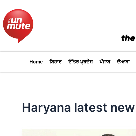
Skip
to
content
Home
ਬਿਹਾਰ
ਉੱਤਰ ਪ੍ਰਦੇਸ਼
ਪੰਜਾਬ
ਦੋਆਬਾ
Haryana latest new