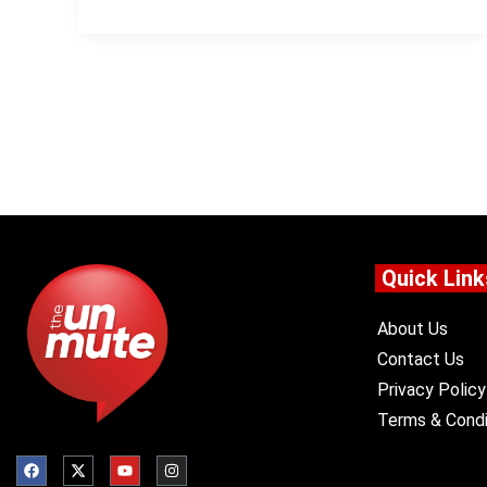
Quick Link
About Us
Contact Us
Privacy Policy
Terms & Condi
F
X
Y
I
a
-
o
n
c
t
u
s