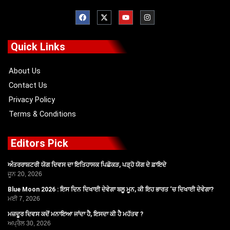
F
X
Y
I
a
-
o
n
c
t
u
s
e
w
t
t
b
i
u
a
o
t
b
g
Quick Links
o
t
e
r
k
e
a
r
m
About Us
Contact Us
Privacy Policy
Terms & Conditions
Editors Pick
ਅੰਤਰਰਾਸ਼ਟਰੀ ਯੋਗ ਦਿਵਸ ਦਾ ਇਤਿਹਾਸਕ ਪਿਛੋਕੜ, ਪੜ੍ਹੋ ਯੋਗ ਦੇ ਫ਼ਾਇਦੇ
ਜੂਨ 20, 2026
Blue Moon 2026 : ਇਸ ਦਿਨ ਦਿਖਾਈ ਦੇਵੇਗਾ ਬਲੂ ਮੂਨ, ਕੀ ਇਹ ਭਾਰਤ ‘ਚ ਦਿਖਾਈ ਦੇਵੇਗਾ?
ਮਈ 7, 2026
ਮਜ਼ਦੂਰ ਦਿਵਸ ਕਦੋਂ ਮਨਾਇਆ ਜਾਂਦਾ ਹੈ, ਇਸਦਾ ਕੀ ਹੈ ਮਹੱਤਵ ?
ਅਪ੍ਰੈਲ 30, 2026