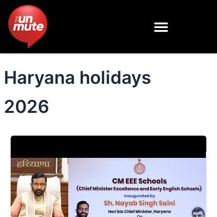
Skip
to
content
Haryana holidays
2026