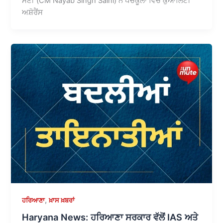
ਸੈਣੀ (CM Nayab Singh Saini) ਨੇ ਪੰਚਕੂਲਾ ਵਿੱਚ ਕੁਆਲਿਟੀ
ਅਸ਼ੋਰੈਂਸ
,
ਹਰਿਆਣਾ
ਖ਼ਾਸ ਖ਼ਬਰਾਂ
Haryana News: ਹਰਿਆਣਾ ਸਰਕਾਰ ਵੱਲੋਂ IAS ਅਤੇ