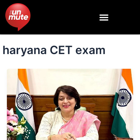
Skip
to
content
haryana CET exam