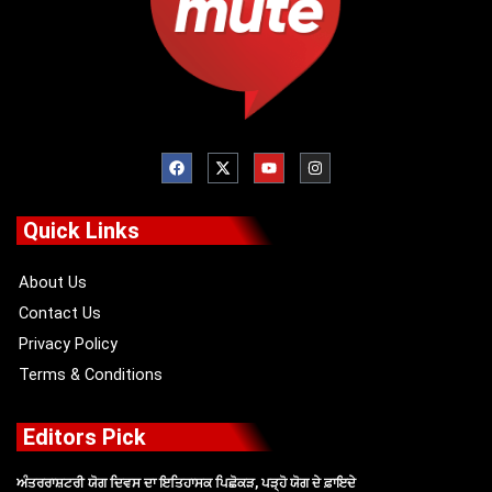
F
X
Y
I
a
-
o
n
c
t
u
s
e
w
t
t
b
i
u
a
o
t
b
g
Quick Links
o
t
e
r
k
e
a
r
m
About Us
Contact Us
Privacy Policy
Terms & Conditions
Editors Pick
ਅੰਤਰਰਾਸ਼ਟਰੀ ਯੋਗ ਦਿਵਸ ਦਾ ਇਤਿਹਾਸਕ ਪਿਛੋਕੜ, ਪੜ੍ਹੋ ਯੋਗ ਦੇ ਫ਼ਾਇਦੇ