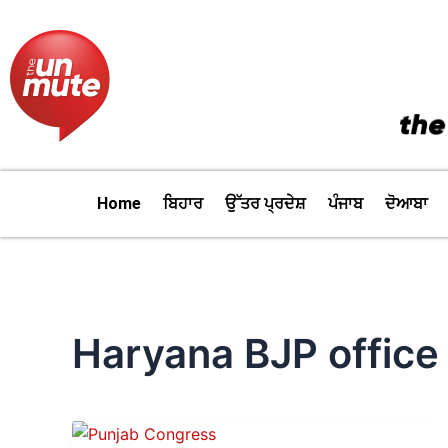
Skip
to
content
Home
ਬਿਹਾਰ
ਉੱਤਰ ਪ੍ਰਦੇਸ਼
ਪੰਜਾਬ
ਦੋਆਬਾ
Haryana BJP office