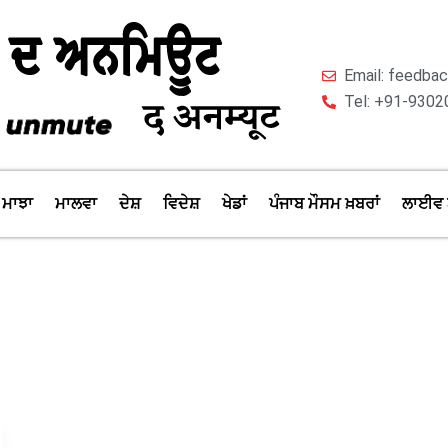
Email: feedb
Tel: +91-9302
ਮਾਝਾ
ਮਾਲਵਾ
ਦੇਸ਼
ਵਿਦੇਸ਼
ਖੇਡਾਂ
ਪੰਜਾਬ ਮੌਸਮ ਖ਼ਬਰਾਂ
ਲਾਈਵ 