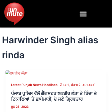
Skip
to
content
Harwinder Singh alias
rinda
,
,
,
Latest Punjab News Headlines
ਪੰਜਾਬ 1
ਪੰਜਾਬ 2
ਖ਼ਾਸ ਖ਼ਬਰਾਂ
ਪੰਜਾਬ ਪੁਲਿਸ ਵੱਲੋਂ ਗੈਂਗਸਟਰ ਲਖਬੀਰ ਲੰਡਾ ਤੇ ਰਿੰਦਾ ਦੇ
ਟਿਕਾਣਿਆਂ ‘ਤੇ ਛਾਪੇਮਾਰੀ, ਦੋ ਜਣੇ ਗ੍ਰਿਫਤਾਰ
ਜੂਨ 26, 2023