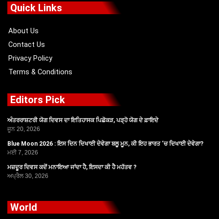
o
t
b
g
Quick Links
o
t
e
r
k
e
a
r
m
About Us
Contact Us
Privacy Policy
Terms & Conditions
Editors Pick
ਅੰਤਰਰਾਸ਼ਟਰੀ ਯੋਗ ਦਿਵਸ ਦਾ ਇਤਿਹਾਸਕ ਪਿਛੋਕੜ, ਪੜ੍ਹੋ ਯੋਗ ਦੇ ਫ਼ਾਇਦੇ
ਜੂਨ 20, 2026
Blue Moon 2026 : ਇਸ ਦਿਨ ਦਿਖਾਈ ਦੇਵੇਗਾ ਬਲੂ ਮੂਨ, ਕੀ ਇਹ ਭਾਰਤ ‘ਚ ਦਿਖਾਈ ਦੇਵੇਗਾ?
ਮਈ 7, 2026
ਮਜ਼ਦੂਰ ਦਿਵਸ ਕਦੋਂ ਮਨਾਇਆ ਜਾਂਦਾ ਹੈ, ਇਸਦਾ ਕੀ ਹੈ ਮਹੱਤਵ ?
ਅਪ੍ਰੈਲ 30, 2026
World