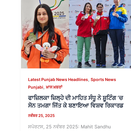
,
Latest Punjab News Headlines
Sports News
,
Punjabi
ਖ਼ਾਸ ਖ਼ਬਰਾਂ
ਫਾਜ਼ਿਲਕਾ ਜ਼ਿਲ੍ਹੇ ਦੀ ਮਾਹਿਤ ਸੰਧੂ ਨੇ ਸ਼ੂਟਿੰਗ ‘ਚ
ਸੋਨ ਤਮਗਾ ਜਿੱਤ ਕੇ ਬਣਾਇਆ ਵਿਸ਼ਵ ਰਿਕਾਰਡ
ਨਵੰਬਰ 25, 2025
ਸਪੋਰਟਸ, 25 ਨਵੰਬਰ 2025: Mahit Sandhu