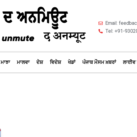
Email: feedb
Tel: +91-9302
ਮਾਝਾ
ਮਾਲਵਾ
ਦੇਸ਼
ਵਿਦੇਸ਼
ਖੇਡਾਂ
ਪੰਜਾਬ ਮੌਸਮ ਖ਼ਬਰਾਂ
ਲਾਈਵ 