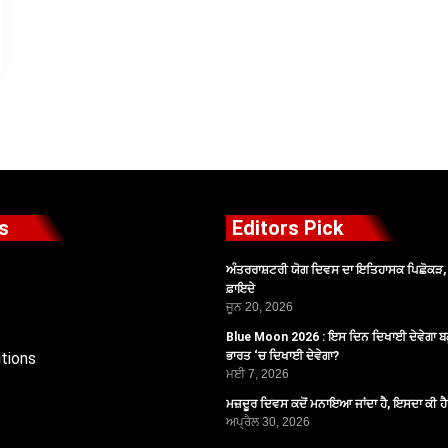
s
Editors Pick
ਅੰਤਰਰਾਸ਼ਟਰੀ ਯੋਗ ਦਿਵਸ ਦਾ ਇਤਿਹਾਸਕ ਪਿਛੋਕੜ, ਪ
ਫ਼ਾਇਦੇ
ਜੂਨ 20, 2026
Blue Moon 2026 : ਇਸ ਦਿਨ ਦਿਖਾਈ ਦੇਵੇਗਾ ਬਲ
tions
ਭਾਰਤ ‘ਚ ਦਿਖਾਈ ਦੇਵੇਗਾ?
ਮਈ 7, 2026
ਮਜ਼ਦੂਰ ਦਿਵਸ ਕਦੋਂ ਮਨਾਇਆ ਜਾਂਦਾ ਹੈ, ਇਸਦਾ ਕੀ ਹ
ਅਪ੍ਰੈਲ 30, 2026