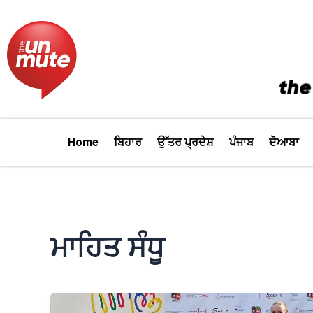
Skip
to
content
Home
ਬਿਹਾਰ
ਉੱਤਰ ਪ੍ਰਦੇਸ਼
ਪੰਜਾਬ
ਦੋਆਬਾ
ਮਾਹਿਤ ਸੰਧੂ