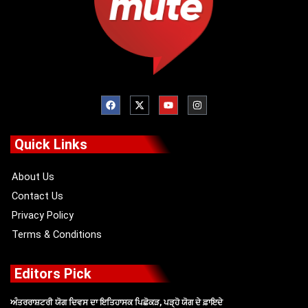
F
X
Y
I
a
-
o
n
c
t
u
s
e
w
t
t
b
i
u
a
o
t
b
g
Quick Links
o
t
e
r
k
e
a
r
m
About Us
Contact Us
Privacy Policy
Terms & Conditions
Editors Pick
ਅੰਤਰਰਾਸ਼ਟਰੀ ਯੋਗ ਦਿਵਸ ਦਾ ਇਤਿਹਾਸਕ ਪਿਛੋਕੜ, ਪੜ੍ਹੋ ਯੋਗ ਦੇ ਫ਼ਾਇਦੇ