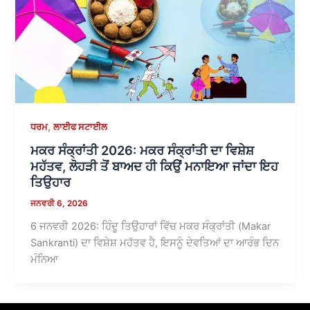
,
ਧਰਮ
ਲਾਈਫ ਸਟਾਈਲ
ਮਕਰ ਸੰਕ੍ਰਾਂਤੀ 2026: ਮਕਰ ਸੰਕ੍ਰਾਂਤੀ ਦਾ ਵਿਸ਼ੇਸ਼
ਮਹੱਤਵ, ਲੋਹੜੀ ਤੋਂ ਬਾਅਦ ਹੀ ਕਿਉਂ ਮਨਾਇਆ ਜਾਂਦਾ ਇਹ
ਤਿਉਹਾਰ
ਜਨਵਰੀ 6, 2026
6 ਜਨਵਰੀ 2026: ਹਿੰਦੂ ਤਿਉਹਾਰਾਂ ਵਿੱਚ ਮਕਰ ਸੰਕ੍ਰਾਂਤੀ (Makar
Sankranti) ਦਾ ਵਿਸ਼ੇਸ਼ ਮਹੱਤਵ ਹੈ, ਇਸਨੂੰ ਦੇਵਤਿਆਂ ਦਾ ਆਰੰਭ ਦਿਨ
ਮੰਨਿਆ