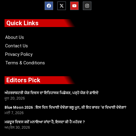
F
X
Y
I
a
-
o
n
c
t
u
s
e
w
t
t
b
i
u
a
o
t
b
g
Quick Links
o
t
e
r
k
e
a
r
m
About Us
Contact Us
Privacy Policy
Terms & Conditions
Editors Pick
ਅੰਤਰਰਾਸ਼ਟਰੀ ਯੋਗ ਦਿਵਸ ਦਾ ਇਤਿਹਾਸਕ ਪਿਛੋਕੜ, ਪੜ੍ਹੋ ਯੋਗ ਦੇ ਫ਼ਾਇਦੇ
ਜੂਨ 20, 2026
Blue Moon 2026 : ਇਸ ਦਿਨ ਦਿਖਾਈ ਦੇਵੇਗਾ ਬਲੂ ਮੂਨ, ਕੀ ਇਹ ਭਾਰਤ ‘ਚ ਦਿਖਾਈ ਦੇਵੇਗਾ?
ਮਈ 7, 2026
ਮਜ਼ਦੂਰ ਦਿਵਸ ਕਦੋਂ ਮਨਾਇਆ ਜਾਂਦਾ ਹੈ, ਇਸਦਾ ਕੀ ਹੈ ਮਹੱਤਵ ?
ਅਪ੍ਰੈਲ 30, 2026