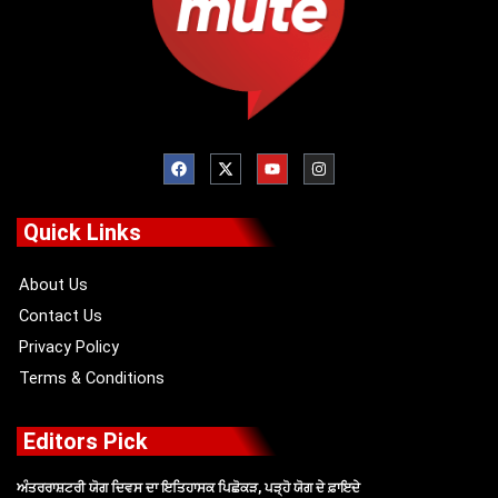
F
X
Y
I
a
-
o
n
c
t
u
s
e
w
t
t
b
i
u
a
o
t
b
g
Quick Links
o
t
e
r
k
e
a
r
m
About Us
Contact Us
Privacy Policy
Terms & Conditions
Editors Pick
ਅੰਤਰਰਾਸ਼ਟਰੀ ਯੋਗ ਦਿਵਸ ਦਾ ਇਤਿਹਾਸਕ ਪਿਛੋਕੜ, ਪੜ੍ਹੋ ਯੋਗ ਦੇ ਫ਼ਾਇਦੇ