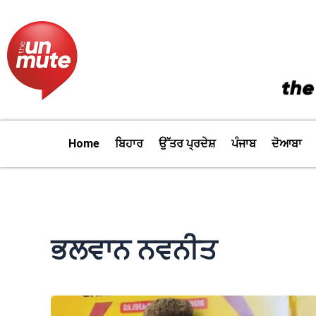
Skip
to
content
Home
ਬਿਹਾਰ
ਉੱਤਰ ਪ੍ਰਦੇਸ਼
ਪੰਜਾਬ
ਦੋਆਬਾ
ਭਲਵਾਨ ਨਵਨੀਤ