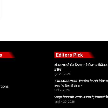
s
Editors Pick
ਅੰਤਰਰਾਸ਼ਟਰੀ ਯੋਗ ਦਿਵਸ ਦਾ ਇਤਿਹਾਸਕ ਪਿਛੋਕੜ, ਪ
ਫ਼ਾਇਦੇ
ਜੂਨ 20, 2026
Blue Moon 2026 : ਇਸ ਦਿਨ ਦਿਖਾਈ ਦੇਵੇਗਾ ਬਲ
tions
ਭਾਰਤ ‘ਚ ਦਿਖਾਈ ਦੇਵੇਗਾ?
ਮਈ 7, 2026
ਮਜ਼ਦੂਰ ਦਿਵਸ ਕਦੋਂ ਮਨਾਇਆ ਜਾਂਦਾ ਹੈ, ਇਸਦਾ ਕੀ ਹ
ਅਪ੍ਰੈਲ 30, 2026