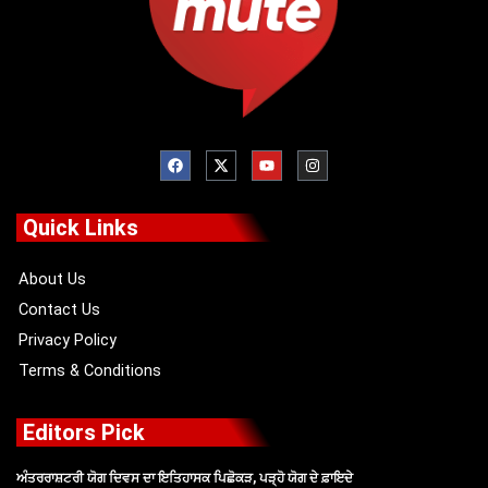
F
X
Y
I
a
-
o
n
c
t
u
s
e
w
t
t
b
i
u
a
o
t
b
g
Quick Links
o
t
e
r
k
e
a
r
m
About Us
Contact Us
Privacy Policy
Terms & Conditions
Editors Pick
ਅੰਤਰਰਾਸ਼ਟਰੀ ਯੋਗ ਦਿਵਸ ਦਾ ਇਤਿਹਾਸਕ ਪਿਛੋਕੜ, ਪੜ੍ਹੋ ਯੋਗ ਦੇ ਫ਼ਾਇਦੇ