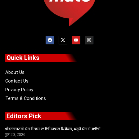
F
X
Y
I
a
-
o
n
c
t
u
s
e
w
t
t
b
i
u
a
o
t
b
g
Quick Links
o
t
e
r
k
e
a
r
m
About Us
Contact Us
Privacy Policy
Terms & Conditions
Editors Pick
ਅੰਤਰਰਾਸ਼ਟਰੀ ਯੋਗ ਦਿਵਸ ਦਾ ਇਤਿਹਾਸਕ ਪਿਛੋਕੜ, ਪੜ੍ਹੋ ਯੋਗ ਦੇ ਫ਼ਾਇਦੇ
ਜੂਨ 20, 2026