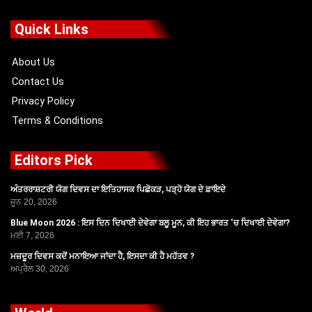
e
w
t
t
b
i
u
a
o
t
b
g
Quick Links
o
t
e
r
k
e
a
r
m
About Us
Contact Us
Privacy Policy
Terms & Conditions
Editors Pick
ਅੰਤਰਰਾਸ਼ਟਰੀ ਯੋਗ ਦਿਵਸ ਦਾ ਇਤਿਹਾਸਕ ਪਿਛੋਕੜ, ਪੜ੍ਹੋ ਯੋਗ ਦੇ ਫ਼ਾਇਦੇ
ਜੂਨ 20, 2026
Blue Moon 2026 : ਇਸ ਦਿਨ ਦਿਖਾਈ ਦੇਵੇਗਾ ਬਲੂ ਮੂਨ, ਕੀ ਇਹ ਭਾਰਤ ‘ਚ ਦਿਖਾਈ ਦੇਵੇਗਾ?
ਮਈ 7, 2026
ਮਜ਼ਦੂਰ ਦਿਵਸ ਕਦੋਂ ਮਨਾਇਆ ਜਾਂਦਾ ਹੈ, ਇਸਦਾ ਕੀ ਹੈ ਮਹੱਤਵ ?
ਅਪ੍ਰੈਲ 30, 2026