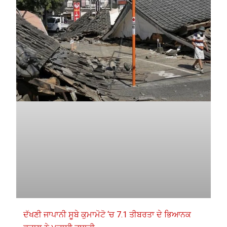
ਦੱਖਣੀ ਜਾਪਾਨੀ ਸੂਬੇ ਕੁਮਾਮੋਟੋ ‘ਚ 7.1 ਤੀਬਰਤਾ ਦੇ ਭਿਆਨਕ