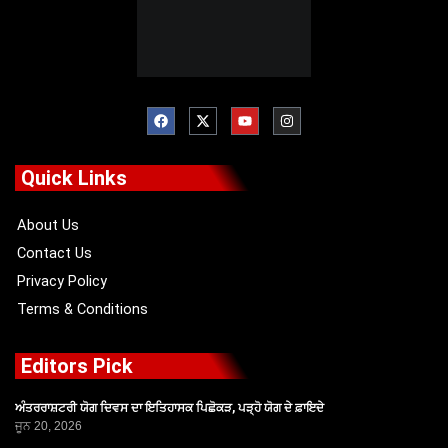
F
X
Y
I
a
-
o
n
c
t
u
s
e
w
t
t
b
i
u
a
o
t
b
g
Quick Links
o
t
e
r
k
e
a
r
m
About Us
Contact Us
Privacy Policy
Terms & Conditions
Editors Pick
ਅੰਤਰਰਾਸ਼ਟਰੀ ਯੋਗ ਦਿਵਸ ਦਾ ਇਤਿਹਾਸਕ ਪਿਛੋਕੜ, ਪੜ੍ਹੋ ਯੋਗ ਦੇ ਫ਼ਾਇਦੇ
ਜੂਨ 20, 2026