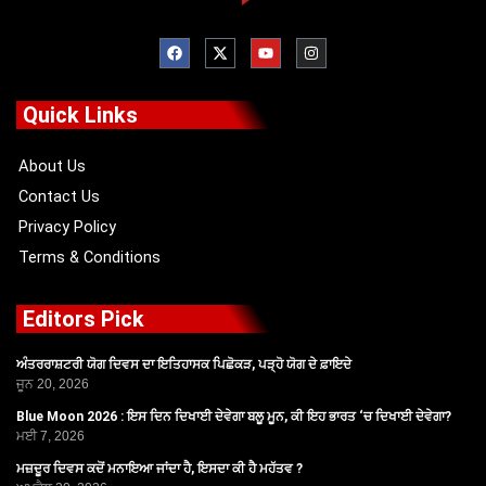
F
X
Y
I
a
-
o
n
c
t
u
s
e
w
t
t
b
i
u
a
o
t
b
g
Quick Links
o
t
e
r
k
e
a
r
m
About Us
Contact Us
Privacy Policy
Terms & Conditions
Editors Pick
ਅੰਤਰਰਾਸ਼ਟਰੀ ਯੋਗ ਦਿਵਸ ਦਾ ਇਤਿਹਾਸਕ ਪਿਛੋਕੜ, ਪੜ੍ਹੋ ਯੋਗ ਦੇ ਫ਼ਾਇਦੇ
ਜੂਨ 20, 2026
Blue Moon 2026 : ਇਸ ਦਿਨ ਦਿਖਾਈ ਦੇਵੇਗਾ ਬਲੂ ਮੂਨ, ਕੀ ਇਹ ਭਾਰਤ ‘ਚ ਦਿਖਾਈ ਦੇਵੇਗਾ?
ਮਈ 7, 2026
ਮਜ਼ਦੂਰ ਦਿਵਸ ਕਦੋਂ ਮਨਾਇਆ ਜਾਂਦਾ ਹੈ, ਇਸਦਾ ਕੀ ਹੈ ਮਹੱਤਵ ?