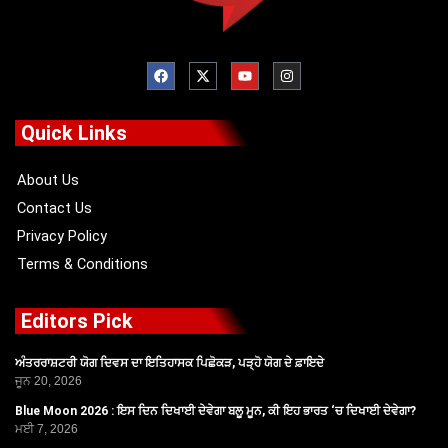
F
X
Y
I
a
-
o
n
c
t
u
s
e
w
t
t
b
i
u
a
o
t
b
g
Quick Links
o
t
e
r
k
e
a
r
m
About Us
Contact Us
Privacy Policy
Terms & Conditions
Editors Pick
ਅੰਤਰਰਾਸ਼ਟਰੀ ਯੋਗ ਦਿਵਸ ਦਾ ਇਤਿਹਾਸਕ ਪਿਛੋਕੜ, ਪੜ੍ਹੋ ਯੋਗ ਦੇ ਫ਼ਾਇਦੇ
ਜੂਨ 20, 2026
Blue Moon 2026 : ਇਸ ਦਿਨ ਦਿਖਾਈ ਦੇਵੇਗਾ ਬਲੂ ਮੂਨ, ਕੀ ਇਹ ਭਾਰਤ ‘ਚ ਦਿਖਾਈ ਦੇਵੇਗਾ?
ਮਈ 7, 2026