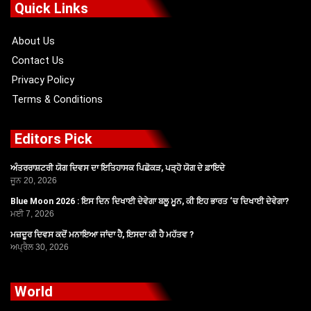
o
t
b
g
Quick Links
o
t
e
r
k
e
a
r
m
About Us
Contact Us
Privacy Policy
Terms & Conditions
Editors Pick
ਅੰਤਰਰਾਸ਼ਟਰੀ ਯੋਗ ਦਿਵਸ ਦਾ ਇਤਿਹਾਸਕ ਪਿਛੋਕੜ, ਪੜ੍ਹੋ ਯੋਗ ਦੇ ਫ਼ਾਇਦੇ
ਜੂਨ 20, 2026
Blue Moon 2026 : ਇਸ ਦਿਨ ਦਿਖਾਈ ਦੇਵੇਗਾ ਬਲੂ ਮੂਨ, ਕੀ ਇਹ ਭਾਰਤ ‘ਚ ਦਿਖਾਈ ਦੇਵੇਗਾ?
ਮਈ 7, 2026
ਮਜ਼ਦੂਰ ਦਿਵਸ ਕਦੋਂ ਮਨਾਇਆ ਜਾਂਦਾ ਹੈ, ਇਸਦਾ ਕੀ ਹੈ ਮਹੱਤਵ ?
ਅਪ੍ਰੈਲ 30, 2026
World