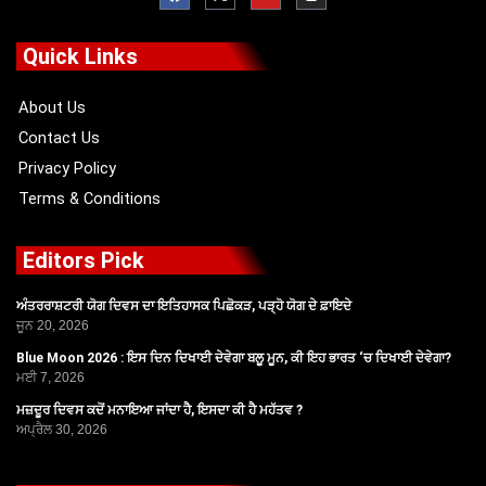
c
t
u
s
e
w
t
t
b
i
u
a
o
t
b
g
Quick Links
o
t
e
r
k
e
a
r
m
About Us
Contact Us
Privacy Policy
Terms & Conditions
Editors Pick
ਅੰਤਰਰਾਸ਼ਟਰੀ ਯੋਗ ਦਿਵਸ ਦਾ ਇਤਿਹਾਸਕ ਪਿਛੋਕੜ, ਪੜ੍ਹੋ ਯੋਗ ਦੇ ਫ਼ਾਇਦੇ
ਜੂਨ 20, 2026
Blue Moon 2026 : ਇਸ ਦਿਨ ਦਿਖਾਈ ਦੇਵੇਗਾ ਬਲੂ ਮੂਨ, ਕੀ ਇਹ ਭਾਰਤ ‘ਚ ਦਿਖਾਈ ਦੇਵੇਗਾ?
ਮਈ 7, 2026
ਮਜ਼ਦੂਰ ਦਿਵਸ ਕਦੋਂ ਮਨਾਇਆ ਜਾਂਦਾ ਹੈ, ਇਸਦਾ ਕੀ ਹੈ ਮਹੱਤਵ ?
ਅਪ੍ਰੈਲ 30, 2026