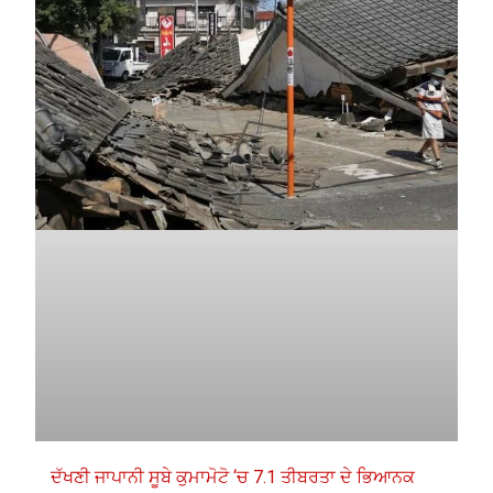
ਦੱਖਣੀ ਜਾਪਾਨੀ ਸੂਬੇ ਕੁਮਾਮੋਟੋ ‘ਚ 7.1 ਤੀਬਰਤਾ ਦੇ ਭਿਆਨਕ