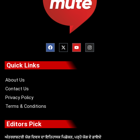
F
X
Y
I
a
-
o
n
c
t
u
s
e
w
t
t
b
i
u
a
o
t
b
g
Quick Links
o
t
e
r
k
e
a
r
m
About Us
Contact Us
Privacy Policy
Terms & Conditions
Editors Pick
ਅੰਤਰਰਾਸ਼ਟਰੀ ਯੋਗ ਦਿਵਸ ਦਾ ਇਤਿਹਾਸਕ ਪਿਛੋਕੜ, ਪੜ੍ਹੋ ਯੋਗ ਦੇ ਫ਼ਾਇਦੇ