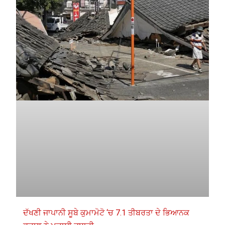
ਦੱਖਣੀ ਜਾਪਾਨੀ ਸੂਬੇ ਕੁਮਾਮੋਟੋ ‘ਚ 7.1 ਤੀਬਰਤਾ ਦੇ ਭਿਆਨਕ