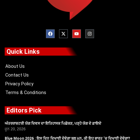
F
X
Y
I
a
-
o
n
c
t
u
s
e
w
t
t
b
i
u
a
o
t
b
g
Quick Links
o
t
e
r
k
e
a
r
m
About Us
Contact Us
Privacy Policy
Terms & Conditions
Editors Pick
ਅੰਤਰਰਾਸ਼ਟਰੀ ਯੋਗ ਦਿਵਸ ਦਾ ਇਤਿਹਾਸਕ ਪਿਛੋਕੜ, ਪੜ੍ਹੋ ਯੋਗ ਦੇ ਫ਼ਾਇਦੇ
ਜੂਨ 20, 2026
Blue Moon 2026 : ਇਸ ਦਿਨ ਦਿਖਾਈ ਦੇਵੇਗਾ ਬਲੂ ਮੂਨ, ਕੀ ਇਹ ਭਾਰਤ ‘ਚ ਦਿਖਾਈ ਦੇਵੇਗਾ?