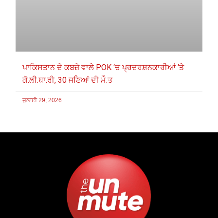
ਪਾਕਿਸਤਾਨ ਦੇ ਕਬਜ਼ੇ ਵਾਲੇ POK ‘ਚ ਪ੍ਰਦਰਸ਼ਨਕਾਰੀਆਂ ‘ਤੇ
ਗੋ.ਲੀ.ਬਾ.ਰੀ, 30 ਜਣਿਆਂ ਦੀ ਮੌ.ਤ
ਜੁਲਾਈ 29, 2026