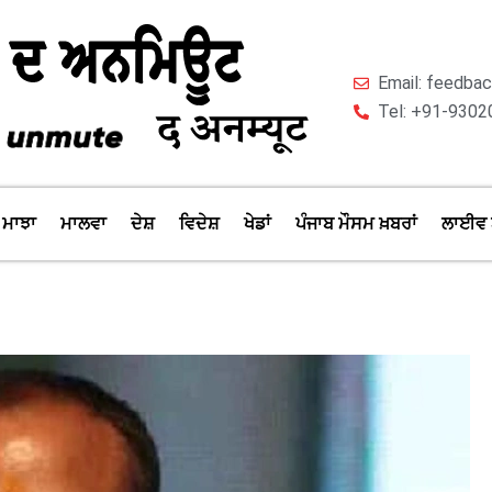
Email: feedb
Tel: +91-9302
ਮਾਝਾ
ਮਾਲਵਾ
ਦੇਸ਼
ਵਿਦੇਸ਼
ਖੇਡਾਂ
ਪੰਜਾਬ ਮੌਸਮ ਖ਼ਬਰਾਂ
ਲਾਈਵ 