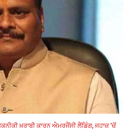
ਕਨੀਕੀ ਖ਼ਰਾਬੀ ਕਾਰਨ ਐਮਰਜੈਂਸੀ ਲੈਂਡਿੰਗ, ਜਹਾਜ਼ ‘ਚੋਂ