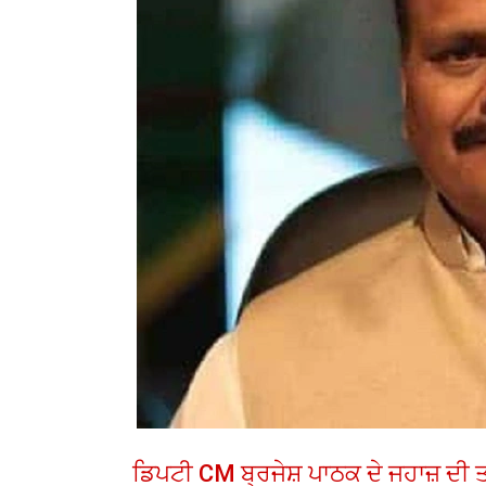
ਡਿਪਟੀ CM ਬ੍ਰਜੇਸ਼ ਪਾਠਕ ਦੇ ਜਹਾਜ਼ ਦੀ ਤ