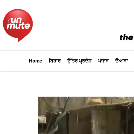
Skip
to
content
Home
ਬਿਹਾਰ
ਉੱਤਰ ਪ੍ਰਦੇਸ਼
ਪੰਜਾਬ
ਦੋਆਬਾ