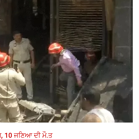
ੱ.ਗ, 10 ਜਣਿਆ ਦੀ ਮੌ.ਤ